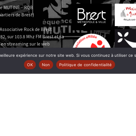
e MUTINE – RQB
artiers de Brest)
Associative Rock de Brest
82, sur 103.8 Mhz FM Brest et sa
 en streaming sur le web
eilleure expérience sur notre site web. Si vous continuez à utiliser ce
e MUTINE est membre:
OK
Non
Politique de confidentialité
 | www.ferarock.org |
 www.corlab.org|