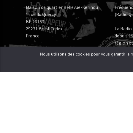
Maison de quartier Bellevue-Kerinou
Fréquenc
1 rue du Quercy
(Radio Qu
BP 23153
29231 Brest Cedex
La Radio 
France
depuis 19
région et
Numéros de téléphone:
Nous utilisons des cookies pour vous garantir la m
Bureau: 02 98 05 07 96
Fréquenc
FERAROCK
Mail:
CORLAB |
Programmes:
frequence.mutine[at]orange.fr
Administration:
administration[at]frequencemutine.fr
Rédaction:
aurelie.deniel[at]frequencemutine.fr
(remplacer [at] par @)