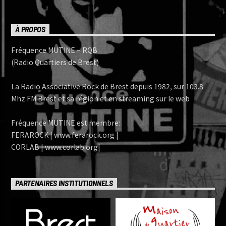
À PROPOS
Fréquence MUTINE – RQB
(Radio Quartiers de Brest)
La Radio Associative Rock de Brest depuis 1982, sur 103.8
Mhz FM Brest et sa région et en streaming sur le web
Fréquence MUTINE est membre:
FERAROCK | www.ferarock.org |
CORLAB | www.corlab.org|
PARTENAIRES INSTITUTIONNELS