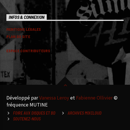
INFOS & CONNEXION
MENTIONS LEGALES
PLAN DU SITE
ESPACE CONTRIBUTEURS
Développé par
Vanessa Leroy
et
Fabienne Ollivier
©
fréquence MUTINE
FOIRE AUX DISQUES ET BD
ARCHIVES MIXCLOUD
SOUTENEZ-NOUS