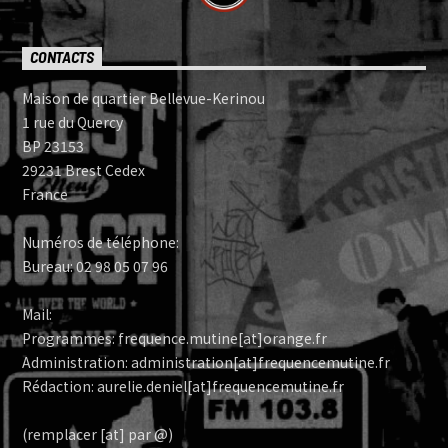
CONTACTS
Maison de quartier Bellevue-Kerinou
1 rue du Quercy
BP 23153
29231 Brest Cedex
France
Numéros de téléphone:
Bureau: 02 98 05 07 96
Mail:
Programmes: frequence.mutine[at]orange.fr
Administration: administration[at]frequencemutine.fr
Rédaction: aurelie.deniel[at]frequencemutine.fr
(remplacer [at] par @)