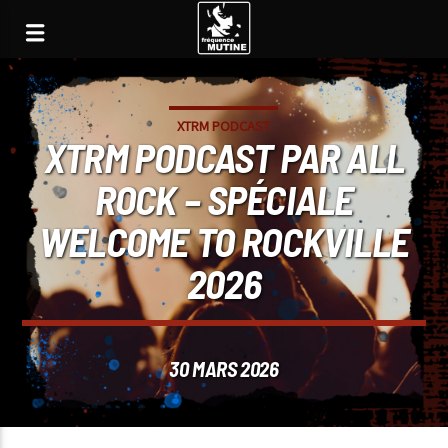
XTRM PODCAST
XTRM PODCAST PAR ALL
ROCK – SPÉCIALE
WELCOME TO ROCKVILLE
2026
30 MARS 2026