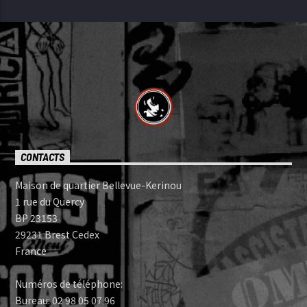
CONTACTS
Maison de quartier Bellevue-Kerinou
1 rue du Quercy
BP 23153
29231 Brest Cedex
France
Numéros de téléphone:
Bureau: 02 98 05 07 96