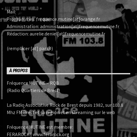
Mail:
Programmes: frequence.mutine[at]orange.fr
Administration: administration[at]frequencemutine.fr
Rédaction: aurelie.deniel[at]frequencemutine.fr
(remplacer [at] par @)
À PROPOS
Fréquence MUTINE – RQB
(Radio Quartiers de Brest)
La Radio Associative Rock de Brest depuis 1982, sur 103.8
Mhz FM Brest et sa région et en streaming sur le web
Fréquence MUTINE est membre:
FERAROCK | www.ferarock.org |