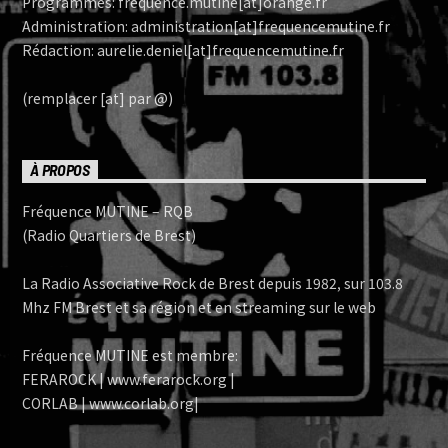
Programmes: frequence.mutine[at]orange.fr
Administration: administration[at]frequencemutine.fr
Rédaction: aurelie.deniel[at]frequencemutine.fr
(remplacer [at] par @)
À PROPOS
Fréquence MUTINE – RQB
(Radio Quartiers de Brest)
La Radio Associative Rock de Brest depuis 1982, sur 103.8
Mhz FM Brest et sa région et en streaming sur le web
Fréquence MUTINE est membre:
FERAROCK | www.ferarock.org |
CORLAB | www.corlab.org|