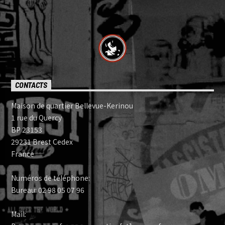
CONTACTS
Maison de quartier Bellevue-Kerinou
1 rue du Quercy
BP 23153
29231 Brest Cedex
France
Numéros de téléphone:
Bureau: 02 98 05 07 96
Mail: