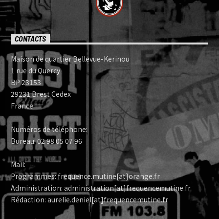
CONTACTS
Maison de quartier Bellevue-Kerinou
1 rue du Quercy
BP 23153
29231 Brest Cedex
France
Numéros de téléphone:
Bureau: 02 98 05 07 96
Mail:
Programmes: frequence.mutine[at]orange.fr
Administration: administration[at]frequencemutine.fr
Rédaction: aurelie.deniel[at]frequencemutine.fr