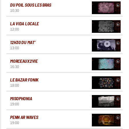
DU POIL SOUS LES BRAS
10:30
LA VIDA LOCALE
12:00
12H30 DU MAT’
13:00
MORCEAUX2VIE
16:30
LE BAZAR FONIK
18:00
MISOPHONIA
19:00
PENN AR WAVES
19:00