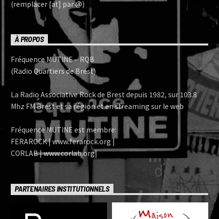
(remplacer [at] par @)
À PROPOS
Fréquence MUTINE – RQB
(Radio Quartiers de Brest)
La Radio Associative Rock de Brest depuis 1982, sur 103.8
Mhz FM Brest et sa région et en streaming sur le web
Fréquence MUTINE est membre:
FERAROCK | www.ferarock.org |
CORLAB | www.corlab.org|
PARTENAIRES INSTITUTIONNELS