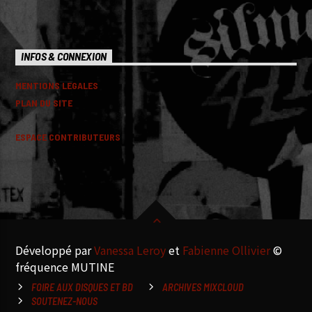
INFOS & CONNEXION
MENTIONS LEGALES
PLAN DU SITE
ESPACE CONTRIBUTEURS
Développé par
Vanessa Leroy
et
Fabienne Ollivier
©
fréquence MUTINE
FOIRE AUX DISQUES ET BD
ARCHIVES MIXCLOUD
SOUTENEZ-NOUS