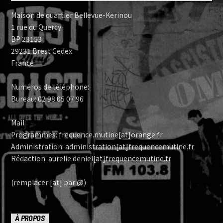
Maison de quartier Bellevue-Kerinou
1 rue du Quercy
BP 23153
29231 Brest Cedex
France
Numéros de téléphone:
Bureau: 02 98 05 07 96
Mail:
Programmes: frequence.mutine[at]orange.fr
Administration: administration[at]frequencemutine.fr
Rédaction: aurelie.deniel[at]frequencemutine.fr
(remplacer [at] par @)
À PROPOS