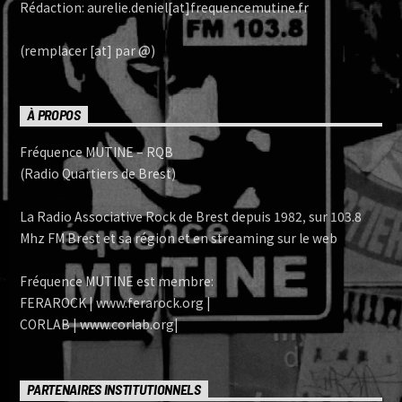
Rédaction: aurelie.deniel[at]frequencemutine.fr
(remplacer [at] par @)
À PROPOS
Fréquence MUTINE – RQB
(Radio Quartiers de Brest)
La Radio Associative Rock de Brest depuis 1982, sur 103.8
Mhz FM Brest et sa région et en streaming sur le web
Fréquence MUTINE est membre:
FERAROCK | www.ferarock.org |
CORLAB | www.corlab.org|
PARTENAIRES INSTITUTIONNELS