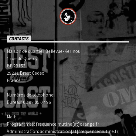
CONTACTS
Maison de quartier Bellevue-Kerinou
1 rue du Quercy
BP 23153
29231 Brest Cedex
France
Numéros de téléphone:
Bureau: 02 98 05 07 96
Mail:
Programmes: frequence.mutine[at]orange.fr
Administration: administration[at]frequencemutine.fr