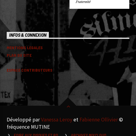
INFOS & CONNEXION
MENTIONS LEGALES
PLAN DU SITE
ESPACE CONTRIBUTEURS
Développé par
Vanessa Leroy
et
Fabienne Ollivier
©
fréquence MUTINE
FOIRE AUX DISQUES ET BD
ARCHIVES MIXCLOUD