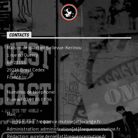
CONTACTS
Maison de quartier Bellevue-Kerinou
1 rue du Quercy
BP 23153
29231 Brest Cedex
France
Numéros de téléphone:
Bureau: 02 98 05 07 96
Mail:
Programmes: frequence.mutine[at]orange.fr
Administration: administration[at]frequencemutine.fr
Rédaction: aurelie.deniel[at]frequencemutine.fr