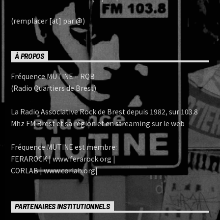
(remplacer [at] par @)
À PROPOS
Fréquence MUTINE – RQB
(Radio Quartiers de Brest)
La Radio Associative Rock de Brest depuis 1982, sur 103.8
Mhz FM Brest et sa région et en streaming sur le web
Fréquence MUTINE est membre:
FERAROCK | www.ferarock.org |
CORLAB | www.corlab.org|
PARTENAIRES INSTITUTIONNELS