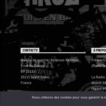
CONTACTS
À PROPO
Maison de quartier Bellevue-Kerinou
Fréquenc
1 rue du Quercy
(Radio Qu
BP 23153
29231 Brest Cedex
La Radio 
France
depuis 19
région et
Numéros de téléphone:
Nous utilisons des cookies pour vous garantir la m
Bureau: 02 98 05 07 96
Fréquenc
FERAROCK