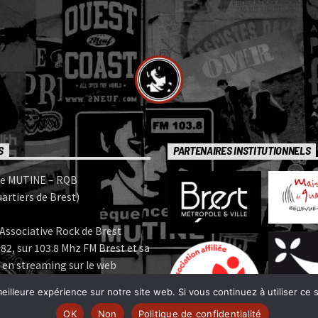
S
PARTENAIRES INSTITUTIONNELS
e MUTINE – RQB
artiers de Brest)
Associative Rock de Brest
82, sur 103.8 Mhz FM Brest et sa
 en streaming sur le web
eilleure expérience sur notre site web. Si vous continuez à utiliser ce
e MUTINE est membre:
OK
Non
Politique de confidentialité
 | www.ferarock.org |