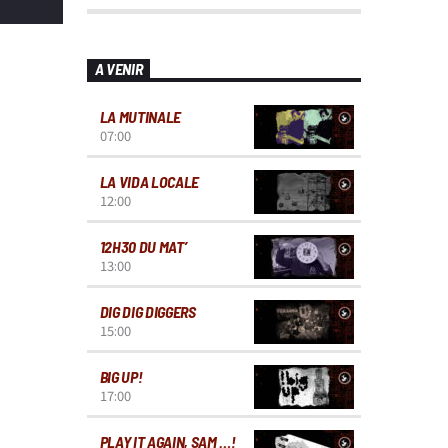
A VENIR
LA MUTINALE
07:00
LA VIDA LOCALE
12:00
12H30 DU MAT’
13:00
DIG DIG DIGGERS
15:00
BIG UP!
17:00
PLAY IT AGAIN, SAM …!