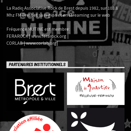
La Radio Associative Rock de Brest depuis 1982, sur 103.8
Mhz FM Brest et sa région et en streaming sur le web
Fréquence MUTINE est membre:
FERAROCK | www.ferarock.org |
CORLAB | www.corlab.org|
PARTENAIRES INSTITUTIONNELS