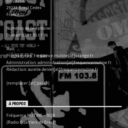
BP 23153
29231 Brest Cedex
France
Numéros de téléphone:
Bureau: 02 98 05 07 96
Mail:
Programmes: frequence.mutine[at]orange.fr
Administration: administration[at]frequencemutine.fr
Rédaction: aurelie.deniel[at]frequencemutine.fr
(remplacer [at] par @)
À PROPOS
Fréquence MUTINE – RQB
(Radio Quartiers de Brest)