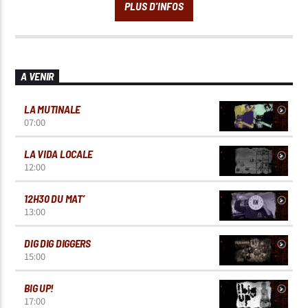
A VENIR
LA MUTINALE
07:00
LA VIDA LOCALE
12:00
12H30 DU MAT’
13:00
DIG DIG DIGGERS
15:00
BIG UP!
17:00