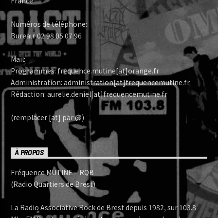
France
Numéros de téléphone:
Bureau: 02 98 05 07 96
Mail:
Programmes: frequence.mutine[at]orange.fr
Administration: administration[at]frequencemutine.fr
Rédaction: aurelie.deniel[at]frequencemutine.fr
(remplacer [at] par @)
À PROPOS
Fréquence MUTINE – RQB
(Radio Quartiers de Brest)
La Radio Associative Rock de Brest depuis 1982, sur 103.8