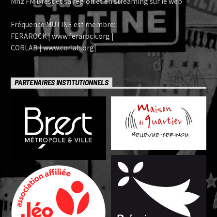
Mhz FM Brest et sa région et en streaming sur le web
Fréquence MUTINE est membre:
FERAROCK | www.ferarock.org |
CORLAB | www.corlab.org|
PARTENAIRES INSTITUTIONNELS