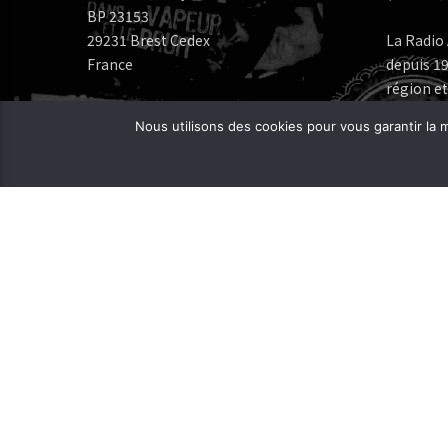
BP 23153
29231 Brest Cedex
La Radio 
France
depuis 19
région et
Numéros de téléphone:
Nous utilisons des cookies pour vous garantir la m
Bureau: 02 98 05 07 96
Fréquenc
FERAROCK
Mail:
CORLAB |
Programmes:
frequence.mutine[at]orange.fr
Administration:
administration[at]frequencemutine.fr
Rédaction:
aurelie.deniel[at]frequencemutine.fr
(remplacer [at] par @)