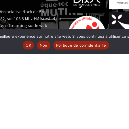
Associative Rock de Brest
82, sur 103.8 Mhz FM Brest et sa
 en streaming sur le web
eilleure expérience sur notre site web. Si vous continuez à utiliser ce
e MUTINE est membre:
OK
Non
Politique de confidentialité
 | www.ferarock.org |
 www.corlab.org|