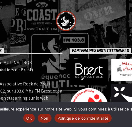
S
PARTENAIRES INSTITUTIONNELS
e MUTINE – RQB
artiers de Brest)
Associative Rock de Brest
82, sur 103.8 Mhz FM Brest et sa
 en streaming sur le web
eilleure expérience sur notre site web. Si vous continuez à utiliser ce
e MUTINE est membre:
OK
Non
Politique de confidentialité
 | www.ferarock.org |
 www.corlab.org|