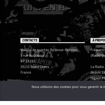
CONTACTS
À PROPO
Maison de quartier Bellevue-Kerinou
Fréquenc
1 rue du Quercy
(Radio Qu
BP 23153
29231 Brest Cedex
La Radio 
France
depuis 19
région et
Numéros de téléphone:
Nous utilisons des cookies pour vous garantir la m
Bureau: 02 98 05 07 96
Fréquenc
FERAROCK
Mail:
CORLAB |