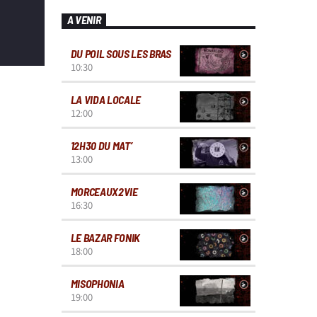
A VENIR
DU POIL SOUS LES BRAS
10:30
LA VIDA LOCALE
12:00
12H30 DU MAT’
13:00
MORCEAUX2VIE
16:30
LE BAZAR FONIK
18:00
MISOPHONIA
19:00