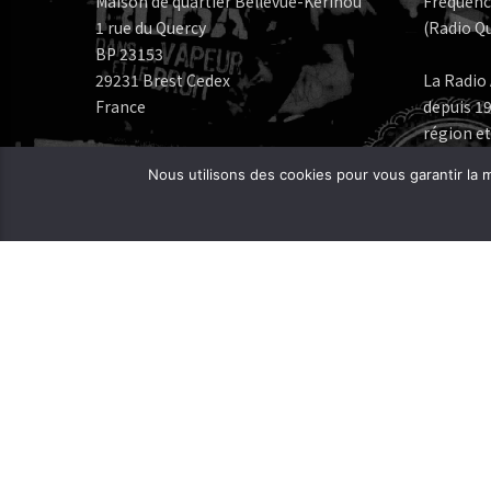
Maison de quartier Bellevue-Kerinou
Fréquenc
1 rue du Quercy
(Radio Qu
BP 23153
29231 Brest Cedex
La Radio 
France
depuis 19
région et
Numéros de téléphone:
Nous utilisons des cookies pour vous garantir la m
Bureau: 02 98 05 07 96
Fréquenc
FERAROCK
Mail:
CORLAB |
Programmes:
frequence.mutine[at]orange.fr
Administration:
administration[at]frequencemutine.fr
Rédaction:
aurelie.deniel[at]frequencemutine.fr
(remplacer [at] par @)