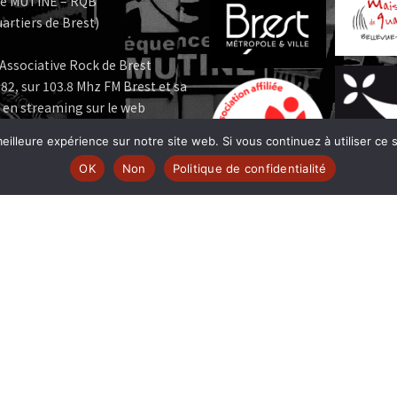
e MUTINE – RQB
artiers de Brest)
Associative Rock de Brest
82, sur 103.8 Mhz FM Brest et sa
 en streaming sur le web
eilleure expérience sur notre site web. Si vous continuez à utiliser ce
e MUTINE est membre:
OK
Non
Politique de confidentialité
 | www.ferarock.org |
 www.corlab.org|