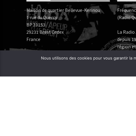
Maison de quartier Bellevue-Kerinou
Fréquenc
1 rue du Quercy
(Radio Qu
BP 23153
29231 Brest Cedex
La Radio 
France
depuis 19
région et
Numéros de téléphone:
Nous utilisons des cookies pour vous garantir la m
Bureau: 02 98 05 07 96
Fréquenc
FERAROCK
Mail:
CORLAB |
Programmes:
frequence.mutine[at]orange.fr
Administration:
administration[at]frequencemutine.fr
Rédaction:
aurelie.deniel[at]frequencemutine.fr
(remplacer [at] par @)