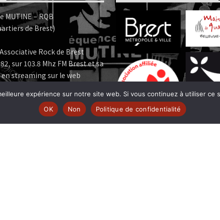
e MUTINE – RQB
artiers de Brest)
Associative Rock de Brest
82, sur 103.8 Mhz FM Brest et sa
 en streaming sur le web
eilleure expérience sur notre site web. Si vous continuez à utiliser ce
e MUTINE est membre:
OK
Non
Politique de confidentialité
 | www.ferarock.org |
 www.corlab.org|