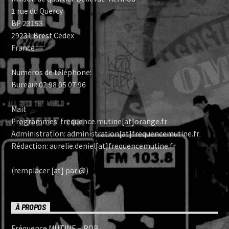
1 rue du Quercy
BP 23153
29231 Brest Cedex
France
Numéros de téléphone:
Bureau: 02 98 05 07 96
Mail:
Programmes: frequence.mutine[at]orange.fr
Administration: administration[at]frequencemutine.fr
Rédaction: aurelie.deniel[at]frequencemutine.fr
(remplacer [at] par @)
À PROPOS
Fréquence MUTINE – RQB