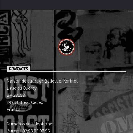
CONTACTS
Maison de quartier Bellevue-Kerinou
1 rue du Quercy
BP 23153
29231 Brest Cedex
France
Numéros de téléphone:
Bureau: 02 98 05 07 96