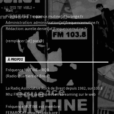
Mail:
Programmes: frequence.mutine[at]orange.fr
Administration: administration[at]frequencemutine.fr
Rédaction: aurelie.deniel[at]frequencemutine.fr
(remplacer [at] par @)
À PROPOS
Fréquence MUTINE – RQB
(Radio Quartiers de Brest)
La Radio Associative Rock de Brest depuis 1982, sur 103.8
Mhz FM Brest et sa région et en streaming sur le web
Fréquence MUTINE est membre:
FERAROCK | www.ferarock.org |