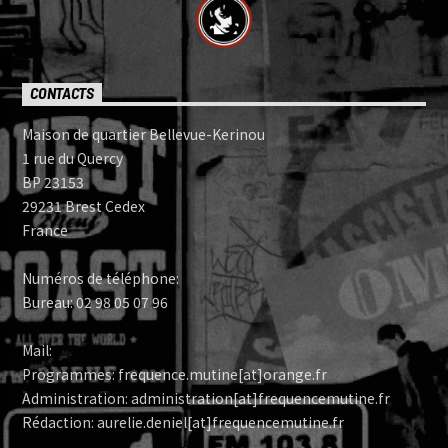
CONTACTS
Maison de quartier Bellevue-Kerinou
1 rue du Quercy
BP 23153
29231 Brest Cedex
France
Numéros de téléphone:
Bureau: 02 98 05 07 96
Mail:
Programmes: frequence.mutine[at]orange.fr
Administration: administration[at]frequencemutine.fr
Rédaction: aurelie.deniel[at]frequencemutine.fr