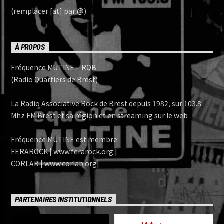
(remplacer [at] par @)
À PROPOS
Fréquence MUTINE – RQB
(Radio Quartiers de Brest)
La Radio Associative Rock de Brest depuis 1982, sur 103.8
Mhz FM Brest et sa région et en streaming sur le web
Fréquence MUTINE est membre:
FERAROCK | www.ferarock.org |
CORLAB | www.corlab.org|
PARTENAIRES INSTITUTIONNELS