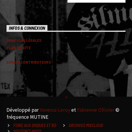
INFOS & CONNEXION
MENTIONS LEGALES
PLAN DU SITE
ESPACE CONTRIBUTEURS
Développé par
Vanessa Leroy
et
Fabienne Ollivier
©
fréquence MUTINE
FOIRE AUX DISQUES ET BD
ARCHIVES MIXCLOUD
SOUTENEZ-NOUS