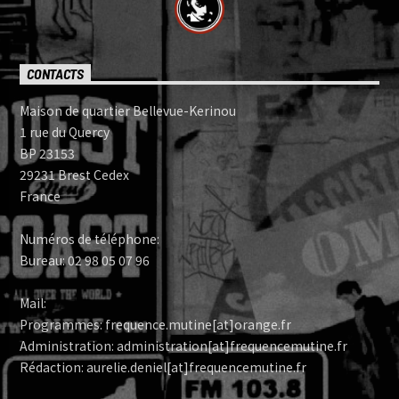
CONTACTS
Maison de quartier Bellevue-Kerinou
1 rue du Quercy
BP 23153
29231 Brest Cedex
France
Numéros de téléphone:
Bureau: 02 98 05 07 96
Mail:
Programmes: frequence.mutine[at]orange.fr
Administration: administration[at]frequencemutine.fr
Rédaction: aurelie.deniel[at]frequencemutine.fr