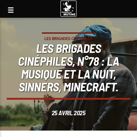
LES BRIGADES CINÉPHILES
LES BRIGADES
CINÉPHILES, N°78 : LA
MUSIQUE ET LA NUIT,
SINNERS, MINECRAFT.
25 AVRIL 2025