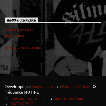
INFOS & CONNEXION
MENTIONS LEGALES
PLAN DU SITE
ESPACE CONTRIBUTEURS
Développé par
Vanessa Leroy
et
Fabienne Ollivier
©
fréquence MUTINE
FOIRE AUX DISQUES ET BD
ARCHIVES MIXCLOUD
SOUTENEZ-NOUS