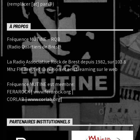
(remplacer [at] par @)
À PROPOS
Fréquence MUTINE – RQB
(Radio Quartiers de Brest)
La Radio Associative Rock de Brest depuis 1982, sur 103.8
Mhz FM Brest et sa région et en streaming sur le web
Fréquence MUTINE est membre:
FERAROCK | www.ferarock.org |
CORLAB | www.corlab.org|
PARTENAIRES INSTITUTIONNELS