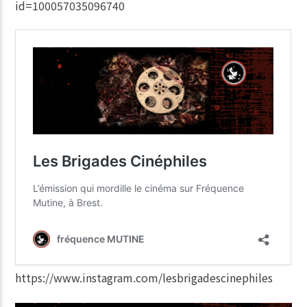
id=100057035096740
https://www.instagram.com/lesbrigadescinephiles