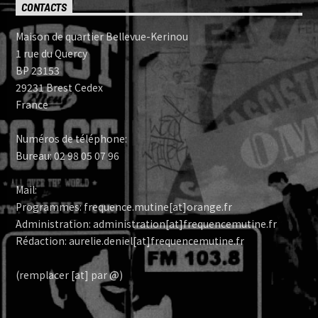
CONTACTS
Maison de quartier Bellevue-Kerinou
1 rue du Quercy
BP 23153
29231 Brest Cedex
France
Numéros de téléphone:
Bureau: 02 98 05 07 96
Mail:
Programmes: frequence.mutine[at]orange.fr
Administration: administration[at]frequencemutine.fr
Rédaction: aurelie.deniel[at]frequencemutine.fr
(remplacer [at] par @)