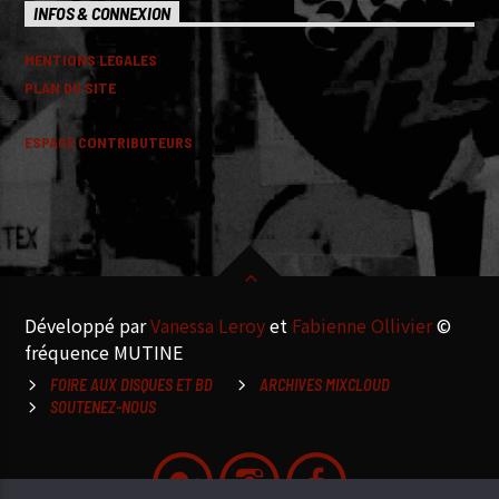
INFOS & CONNEXION
MENTIONS LEGALES
PLAN DU SITE
ESPACE CONTRIBUTEURS
Développé par
Vanessa Leroy
et
Fabienne Ollivier
©
fréquence MUTINE
FOIRE AUX DISQUES ET BD
ARCHIVES MIXCLOUD
SOUTENEZ-NOUS