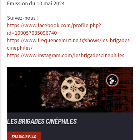
Émission du 10 mai 2024.
Suivez-nous !
https://www.facebook.com/profile.php?
id=100057035096740
https://www.frequencemutine.fr/shows/les-brigades-
cinephiles/
https://www.instagram.com/lesbrigadescinephiles
LES BRIGADES CINÉPHILES
EN SAVOIR PLUS