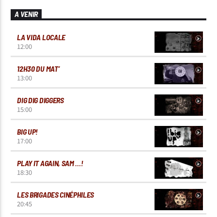
A VENIR
LA VIDA LOCALE
12:00
12H30 DU MAT’
13:00
DIG DIG DIGGERS
15:00
BIG UP!
17:00
PLAY IT AGAIN, SAM …!
18:30
LES BRIGADES CINÉPHILES
20:45