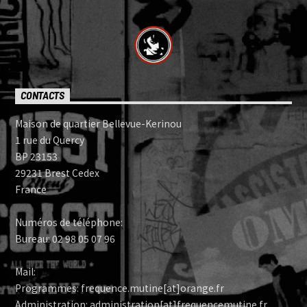
CONTACTS
Maison de quartier Bellevue-Kerinou
1 rue du Quercy
BP 23153
29231 Brest Cedex
France
Numéros de téléphone:
Bureau: 02 98 05 07 96
Mail:
Programmes: frequence.mutine[at]orange.fr
Administration: administration[at]frequencemutine.fr