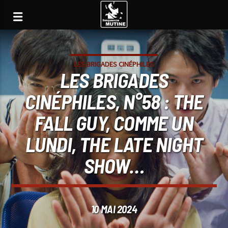
LES BRIGADES CINÉPHILES
LES BRIGADES
CINÉPHILES, N°58 : THE
FALL GUY, COMME UN
LUNDI, THE LATE NIGHT
SHOW…
10 MAI 2024