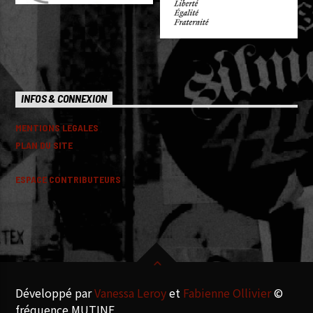
INFOS & CONNEXION
MENTIONS LEGALES
PLAN DU SITE
ESPACE CONTRIBUTEURS
Développé par
Vanessa Leroy
et
Fabienne Ollivier
©
fréquence MUTINE