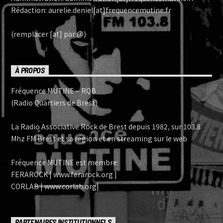
Rédaction: aurelie.deniel[at]frequencemutine.fr
(remplacer [at] par @)
À PROPOS
Fréquence MUTINE – RQB
(Radio Quartiers de Brest)
La Radio Associative Rock de Brest depuis 1982, sur 103.8
Mhz FM Brest et sa région et en streaming sur le web
Fréquence MUTINE est membre:
FERAROCK | www.ferarock.org |
CORLAB | www.corlab.org|
PARTENAIRES INSTITUTIONNELS