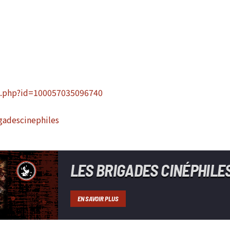
e.php?id=100057035096740
gadescinephiles
LES BRIGADES CINÉPHILE
EN SAVOIR PLUS