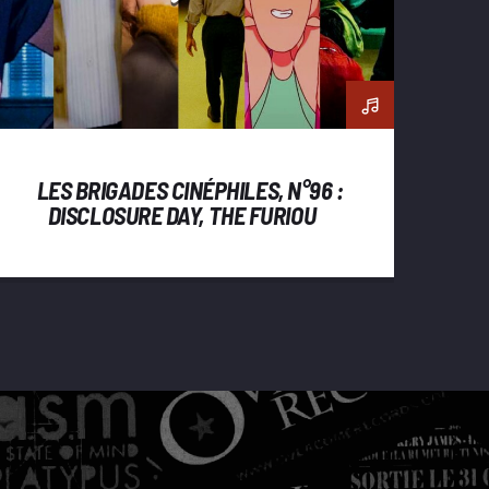
LES BRIGADES CINÉPHILES, N°96 :
DISCLOSURE DAY, THE FURIOUS,
JIM QUEEN, LE VERTIGE,
BACKROOMS, GHOST IN THE
SHELL