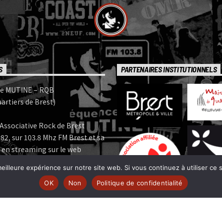
S
PARTENAIRES INSTITUTIONNELS
e MUTINE – RQB
artiers de Brest)
Associative Rock de Brest
82, sur 103.8 Mhz FM Brest et sa
 en streaming sur le web
eilleure expérience sur notre site web. Si vous continuez à utiliser ce
e MUTINE est membre:
OK
Non
Politique de confidentialité
 | www.ferarock.org |
 www.corlab.org|