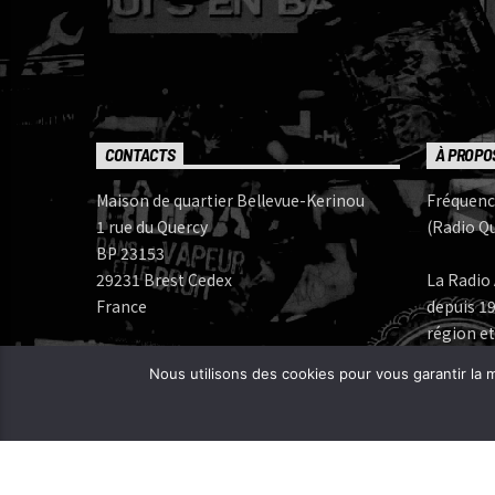
CONTACTS
À PROPO
Maison de quartier Bellevue-Kerinou
Fréquenc
1 rue du Quercy
(Radio Qu
BP 23153
29231 Brest Cedex
La Radio 
France
depuis 19
région et
Numéros de téléphone:
Nous utilisons des cookies pour vous garantir la m
Bureau: 02 98 05 07 96
Fréquenc
FERAROCK
Mail:
CORLAB |
Programmes:
frequence.mutine[at]orange.fr