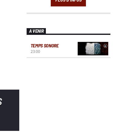
A VENIR
TEMPS SONORE
23:00
S