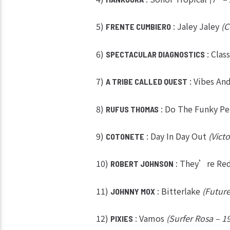
5)
: Jaley Jaley
(C
FRENTE CUMBIERO
6)
: Class
SPECTACULAR DIAGNOSTICS
7)
: Vibes An
A TRIBE CALLED QUEST
8)
: Do The Funky Pe
RUFUS THOMAS
9)
: Day In Day Out
(Vict
COTONETE
10)
: They’re Re
ROBERT JOHNSON
11)
: Bitterlake
(Future
JOHNNY MOX
12)
: Vamos
(Surfer Rosa – 1
PIXIES