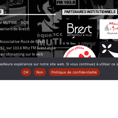
S
PARTENAIRES INSTITUTIONNELS
e MUTINE – RQB
artiers de Brest)
Associative Rock de Brest
82, sur 103.8 Mhz FM Brest et sa
 en streaming sur le web
eilleure expérience sur notre site web. Si vous continuez à utiliser ce
e MUTINE est membre:
OK
Non
Politique de confidentialité
 | www.ferarock.org |
 www.corlab.org|