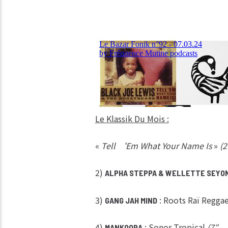
Le Klassik Du Mois :
«
Tell ‘Em What Your Name Is
»
(2
2)
ALPHA STEPPA & WELLETTE SEYO
3)
: Roots Raï Regga
GANG JAH MIND
4)
: Sonor Tropical
(7″ –
MANKOORA