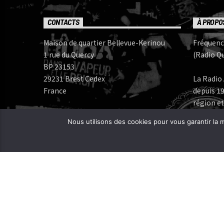
CONTACTS
À PROPO
Maison de quartier Bellevue-Kerinou
Fréquenc
1 rue du Quercy
(Radio Qu
BP 23153
29231 Brest Cedex
La Radio 
France
depuis 19
région et
Numéros de téléphone:
Nous utilisons des cookies pour vous garantir la m
Bureau: 02 98 05 07 96
Fréquenc
FERAROCK
Mail:
CORLAB |
Programmes:
frequence.mutine[at]orange.fr
Administration:
administration[at]frequencemutine.fr
Rédaction:
aurelie.deniel[at]frequencemutine.fr