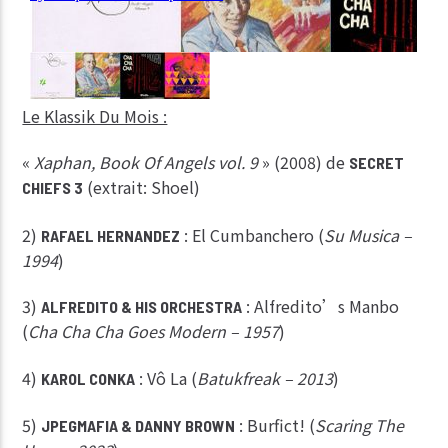
Le Klassik Du Mois :
«
Xaphan, Book Of Angels vol. 9
» (2008) de
SECRET
(extrait: Shoel)
CHIEFS 3
2)
: El Cumbanchero (
Su Musica –
RAFAEL HERNANDEZ
1994
)
3)
: Alfredito’s Manbo
ALFREDITO & HIS ORCHESTRA
(
Cha Cha Cha Goes Modern – 1957
)
4)
: Vô La (
Batukfreak – 2013
)
KAROL CONKA
5)
: Burfict! (
Scaring The
JPEGMAFIA & DANNY BROWN