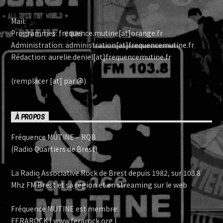
Mail:
Programmes: frequence.mutine[at]orange.fr
Administration: administration[at]frequencemutine.fr
Rédaction: aurelie.deniel[at]frequencemutine.fr
(remplacer [at] par @)
À PROPOS
Fréquence MUTINE – RQB
(Radio Quartiers de Brest)
La Radio Associative Rock de Brest depuis 1982, sur 103.8
Mhz FM Brest et sa région et en streaming sur le web
Fréquence MUTINE est membre:
FERAROCK | www.ferarock.org |