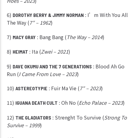
Hoes – 2023
)
6)
: I’m With You All
DOROTHY BERRY & JIMMY NORMAN
The Way (
7″ – 1962
)
7)
: Bang Bang (
The Way – 2014
)
MACY GRAY
8)
: Ita (
Zwei – 2021
)
HEIMAT
9)
: Blood Ah Go
DAVE OKUMU AND THE 7 GENERATIONS
Run (
I Came From Love – 2023
)
10)
: Fuir Ma Vie (
7″ – 2023
)
ASTEREOTYPIE
11)
: Oh No (
Echo Palace – 2023
)
IGUANA DEATH CULT
12)
: Strenght To Survive (
Strong To
THE GLADIATORS
Survive – 1999
)