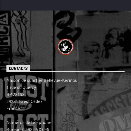
CONTACTS
Maison de quartier Bellevue-Kerinou
1 rue du Quercy
BP 23153
29231 Brest Cedex
France
Numéros de téléphone:
Bureau: 02 98 05 07 96