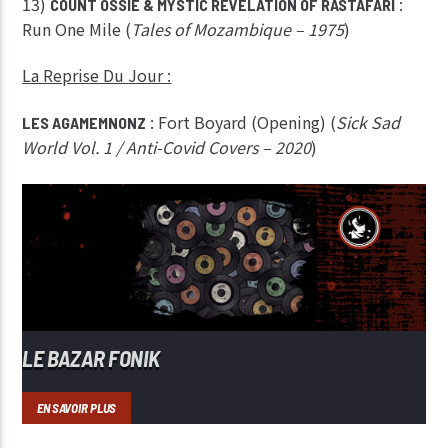
13)
:
COUNT OSSIE & MYSTIC REVELATION OF RASTAFARI
Run One Mile (
Tales of Mozambique – 1975
)
La Reprise Du Jour :
: Fort Boyard (Opening) (
Sick Sad
LES AGAMEMNONZ
World Vol. 1 / Anti-Covid Covers – 2020
)
LE BAZAR FONIK
EN SAVOIR PLUS