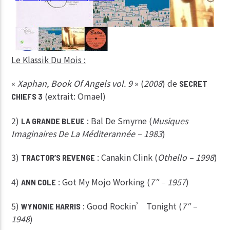
Le Klassik Du Mois :
«
Xaphan, Book Of Angels vol. 9
» (
2008
) de
SECRET
(extrait: Omael)
CHIEFS 3
2)
: Bal De Smyrne (
Musiques
LA GRANDE BLEUE
Imaginaires De La Méditerannée – 1983
)
3)
: Canakin Clink (
Othello – 1998
)
TRACTOR’S REVENGE
4)
: Got My Mojo Working (
7″ – 1957
)
ANN COLE
5)
: Good Rockin’ Tonight (
7″ –
WYNONIE HARRIS
1948
)