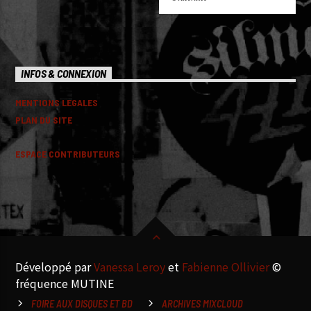
INFOS & CONNEXION
MENTIONS LEGALES
PLAN DU SITE
ESPACE CONTRIBUTEURS
Développé par
Vanessa Leroy
et
Fabienne Ollivier
©
fréquence MUTINE
FOIRE AUX DISQUES ET BD
ARCHIVES MIXCLOUD