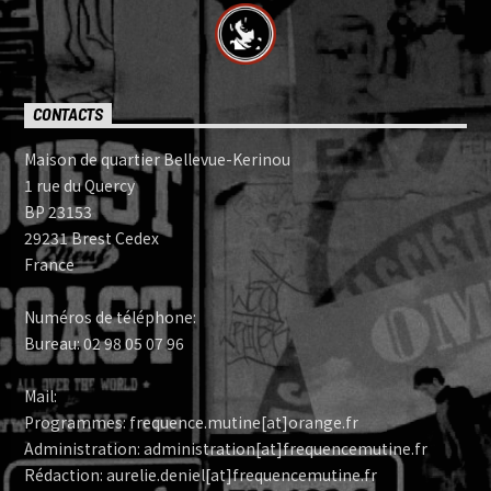
CONTACTS
Maison de quartier Bellevue-Kerinou
1 rue du Quercy
BP 23153
29231 Brest Cedex
France
Numéros de téléphone:
Bureau: 02 98 05 07 96
Mail:
Programmes: frequence.mutine[at]orange.fr
Administration: administration[at]frequencemutine.fr
Rédaction: aurelie.deniel[at]frequencemutine.fr