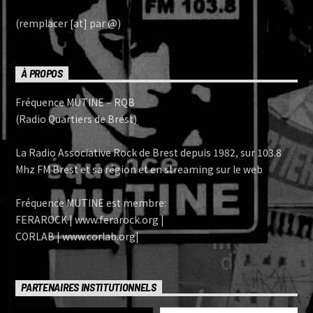
(remplacer [at] par @)
À PROPOS
Fréquence MUTINE – RQB
(Radio Quartiers de Brest)
La Radio Associative Rock de Brest depuis 1982, sur 103.8
Mhz FM Brest et sa région et en streaming sur le web
Fréquence MUTINE est membre:
FERAROCK | www.ferarock.org |
CORLAB | www.corlab.org|
PARTENAIRES INSTITUTIONNELS