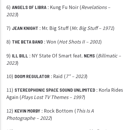
6)
: Kung Fu Noir (
Revelations –
ANGELS OF LIBRA
2023
)
7)
: Mr. Big Stuff (
Mr. Big Stuff – 1971
)
JEAN KNIGHT
8)
: Won (
Hot Shots II – 2001
)
THE BETA BAND
9)
: NY State Of Smart feat.
(
Billmatic –
ILL BILL
NEMS
2023
)
10)
: Raid (
7″ – 2023
)
DOOM REGULATOR
11)
: Korla Rides
STEREOPHONIC SPACE SOUND UNLIMITED
Again (
Plays Lost TV Themes – 1997
)
12)
: Rock Bottom (
This Is A
KEVIN MORBY
Photographe – 2022
)