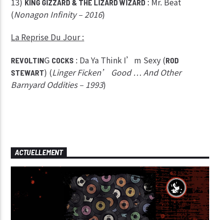
13)
: Mr. Beat
KING GIZZARD & THE LIZARD WIZARD
(
Nonagon Infinity – 2016
)
La Reprise Du Jour :
G
: Da Ya Think I’m Sexy (
REVOLTIN
COCKS
ROD
) (
Linger Ficken’ Good … And Other
STEWART
Barnyard Oddities – 1993
)
ACTUELLEMENT