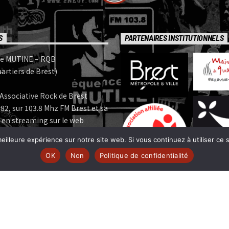
S
PARTENAIRES INSTITUTIONNELS
e MUTINE – RQB
artiers de Brest)
Associative Rock de Brest
82, sur 103.8 Mhz FM Brest et sa
 en streaming sur le web
eilleure expérience sur notre site web. Si vous continuez à utiliser ce
e MUTINE est membre:
OK
Non
Politique de confidentialité
 | www.ferarock.org |
 www.corlab.org|