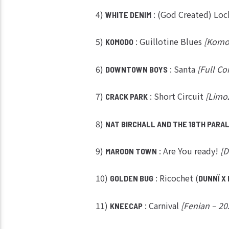
4)
: (God Created) Lo
WHITE DENIM
5)
: Guillotine Blues
[Komo
KOMODO
6)
: Santa
[Full C
DOWNTOWN BOYS
7)
: Short Circuit
[Limoz
CRACK PARK
8)
NAT BIRCHALL AND THE 18TH PARA
9)
: Are You ready!
[
MAROON TOWN
10)
: Ricochet (
GOLDEN BUG
DUNNÏ X
11)
: Carnival
[Fenian – 20
KNEECAP