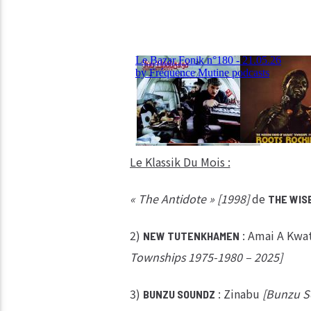
Le Klassik Du Mois :
« The Antidote » [1998]
de
THE WIS
2)
: Amai A Kwa
NEW TUTENKHAMEN
Townships 1975-1980 – 2025]
3)
: Zinabu
[Bunzu S
BUNZU SOUNDZ