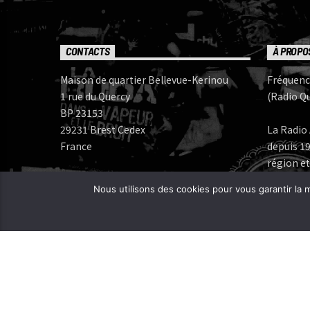
CONTACTS
À PROPO
Maison de quartier Bellevue-Kerinou
Fréquenc
1 rue du Quercy
(Radio Qu
BP 23153
29231 Brest Cedex
La Radio 
France
depuis 19
région et
Numéros de téléphone:
Nous utilisons des cookies pour vous garantir la m
Bureau: 02 98 05 07 96
Fréquenc
FERAROCK
Mail:
CORLAB |
Programmes:
frequence.mutine[at]orange.fr
Administration:
administration[at]frequencemutine.fr