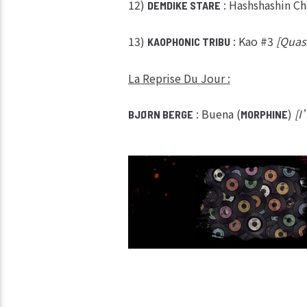
12)
: Hashshashin C
DEMDIKE STARE
13)
: Kao #3
[Quasi
KAOPHONIC TRIBU
La Reprise Du Jour :
: Buena (
)
[I
BJØRN BERGE
MORPHINE