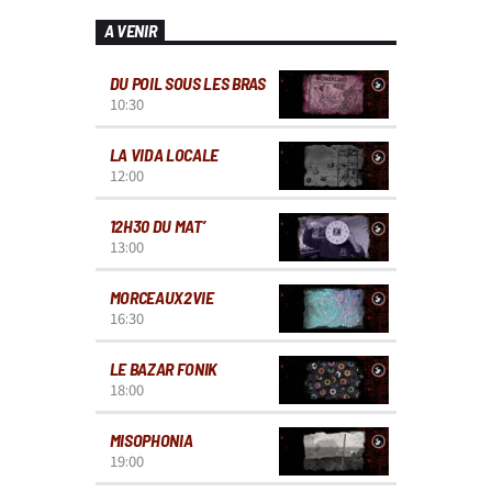
A VENIR
DU POIL SOUS LES BRAS
10:30
LA VIDA LOCALE
12:00
12H30 DU MAT’
13:00
MORCEAUX2VIE
16:30
LE BAZAR FONIK
18:00
MISOPHONIA
19:00