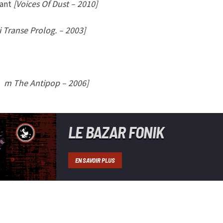
hant
[Voices Of Dust – 2010]
 Transe Prolog. – 2003]
’m The Antipop – 2006]
LE BAZAR FONIK
EN SAVOIR PLUS