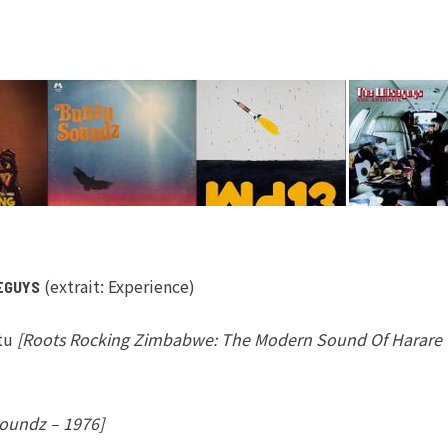
(extrait: Experience)
EGUYS
tu
[Roots Rocking Zimbabwe: The Modern Sound Of Harare
oundz – 1976]