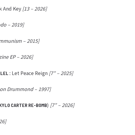
ck And Key
[13 – 2026]
do – 2019]
ommunism – 2015]
ine EP – 2026]
: Let Peace Reign
[7″ – 2025]
LLEL
Don Drummond – 1997]
)
[7″ – 2026]
 KYLO CARTER RE-BOMB
26]