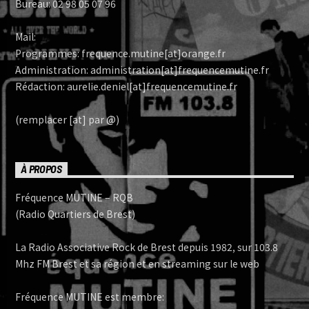
Bureau: 02 98 05 07 96
Mail:
Programmes: frequence.mutine[at]orange.fr
Administration: administration[at]frequencemutine.fr
Rédaction: aurelie.deniel[at]frequencemutine.fr
(remplacer [at] par @)
À PROPOS
Fréquence MUTINE – RQB
(Radio Quartiers de Brest)
La Radio Associative Rock de Brest depuis 1982, sur 103.8
Mhz FM Brest et sa région et en streaming sur le web
Fréquence MUTINE est membre: