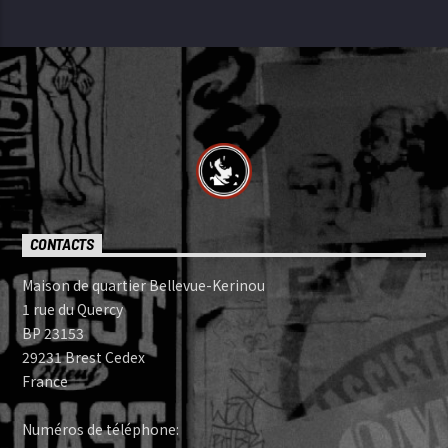
CONTACTS
Maison de quartier Bellevue-Kerinou
1 rue du Quercy
BP 23153
29231 Brest Cedex
France
Numéros de téléphone: