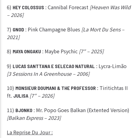
6)
: Cannibal Forecast
[Heaven Was Wild
HEY COLOSSUS
– 2026]
7)
: Pink Champagne Blues
[La Mort Du Sens –
GNOD
2021]
8)
: Maybe Psychic
[7″ – 2025]
MAYA ONGAKU
9)
: Lycra-Limão
LUCAS SANTTANA E SELECAO NATURAL
[3 Sessions In A Greenhouse – 2006]
10)
: Tiritichtas II
MONSIEUR DOUMANI & THE PROFESSOR
ft.
[7″ – 2026]
JULISA
11)
: Mr. Popo Goes Balkan (Extented Version)
BJONKO
[Balkan Express – 2023]
La Reprise Du Jour :