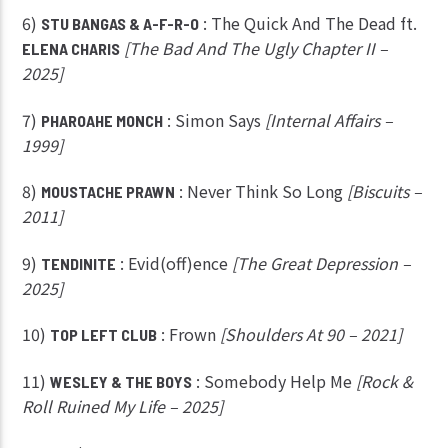
6)
: The Quick And The Dead ft.
STU BANGAS & A-F-R-O
[The Bad And The Ugly Chapter II –
ELENA CHARIS
2025]
7)
: Simon Says
[Internal Affairs –
PHAROAHE MONCH
1999]
8)
: Never Think So Long
[Biscuits –
MOUSTACHE PRAWN
2011]
9)
: Evid(off)ence
[The Great Depression –
TENDINITE
2025]
10)
: Frown
[Shoulders At 90 – 2021]
TOP LEFT CLUB
11)
: Somebody Help Me
[Rock &
WESLEY & THE BOYS
Roll Ruined My Life – 2025]