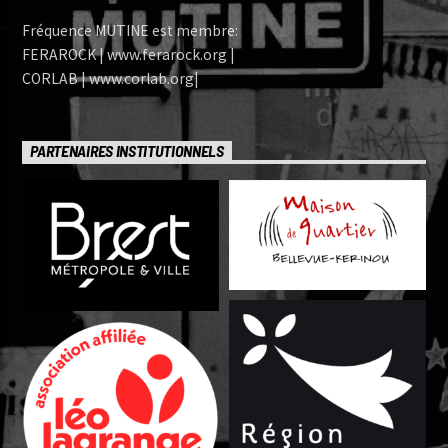
Fréquence MUTINE est membre:
FERAROCK | www.ferarock.org |
CORLAB | www.corlab.org|
PARTENAIRES INSTITUTIONNELS