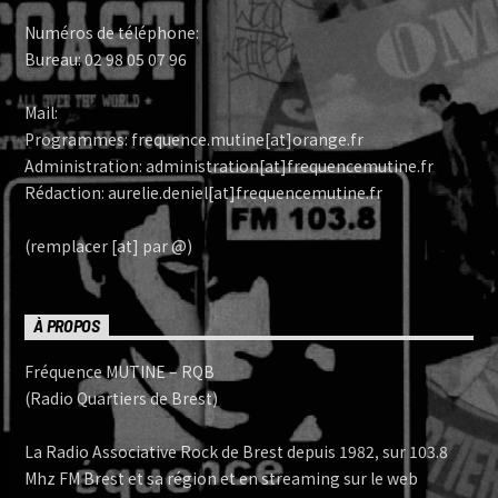
Numéros de téléphone:
Bureau: 02 98 05 07 96
Mail:
Programmes: frequence.mutine[at]orange.fr
Administration: administration[at]frequencemutine.fr
Rédaction: aurelie.deniel[at]frequencemutine.fr
(remplacer [at] par @)
À PROPOS
Fréquence MUTINE – RQB
(Radio Quartiers de Brest)
La Radio Associative Rock de Brest depuis 1982, sur 103.8
Mhz FM Brest et sa région et en streaming sur le web