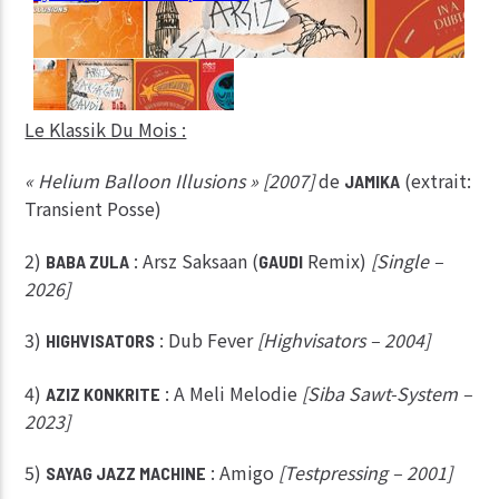
Le Klassik Du Mois :
« Helium Balloon Illusions » [2007]
de
(extrait:
JAMIKA
Transient Posse)
2)
: Arsz Saksaan (
Remix)
[Single –
BABA ZULA
GAUDI
2026]
3)
: Dub Fever
[Highvisators – 2004]
HIGHVISATORS
4)
: A Meli Melodie
[Siba Sawt-System –
AZIZ KONKRITE
2023]
5)
: Amigo
[Testpressing – 2001]
SAYAG JAZZ MACHINE