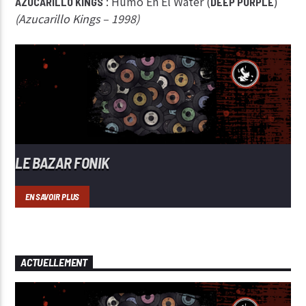
: Humo En El Water (
)
AZUCARILLO KINGS
DEEP PURPLE
(Azucarillo Kings – 1998)
LE BAZAR FONIK
EN SAVOIR PLUS
ACTUELLEMENT