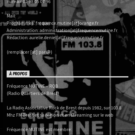
Bureau: 02 98 05 07 96
Mail:
Programmes: frequence.mutine[at]orange.fr
Administration: administration[at]frequencemutine.fr
Rédaction: aurelie.deniel[at]frequencemutine.fr
(remplacer [at] par @)
À PROPOS
Fréquence MUTINE – RQB
(Radio Quartiers de Brest)
La Radio Associative Rock de Brest depuis 1982, sur 103.8
Mhz FM Brest et sa région et en streaming sur le web
Fréquence MUTINE est membre: