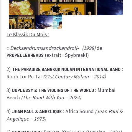
Le Klassik Du Mois :
«
Decksandrumsandrockandroll
«
(1998)
de
(extrait : Spybreak!)
PROPELLERHEADS
2)
:
THE PARADISE BANGKOK MOLAM INTERNATIONAL BAND
Roob Lor Pu Tai
(21st Century Molam – 2014)
3)
: Mumbai
DUPLESSY & THE VIOLINS OF THE WORLD
Beach
(The Road With You – 2024)
4)
: Africa Sound
(Jean Paul &
JEAN PAUL & ANGELIQUE
Angelique – 1975)
5)
: Prayers
(Only Love Remains – 2024)