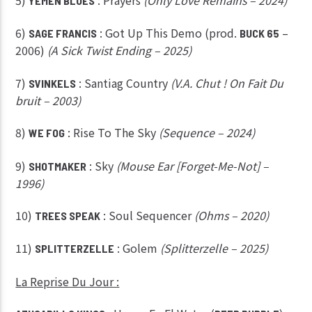
YEMEN BLUES
6)
: Got Up This Demo (prod.
–
SAGE FRANCIS
BUCK 65
2006)
(A Sick Twist Ending – 2025)
7)
: Santiag Country
(V.A. Chut ! On Fait Du
SVINKELS
bruit – 2003)
8)
: Rise To The Sky
(Sequence – 2024)
WE FOG
9)
: Sky
(Mouse Ear [Forget-Me-Not] –
SHOTMAKER
1996)
10)
: Soul Sequencer
(Ohms – 2020)
TREES SPEAK
11)
: Golem
(Splitterzelle – 2025)
SPLITTERZELLE
La Reprise Du Jour :