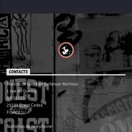
CONTACTS
Maison de quartier Bellevue-Kerinou
1 rue du Quercy
BP 23153
29231 Brest Cedex
France
Numéros de téléphone: