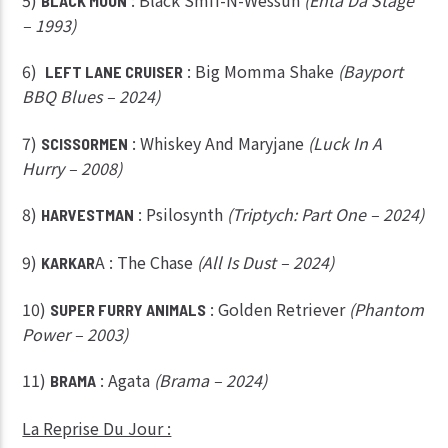
BLACK MOON
– 1993)
6)
: Big Momma Shake
(Bayport
LEFT LANE CRUISER
BBQ Blues – 2024)
7)
: Whiskey And Maryjane
(Luck In A
SCISSORMEN
Hurry – 2008)
8)
: Psilosynth
(Triptych: Part One – 2024)
HARVESTMAN
9)
A : The Chase
(All Is Dust – 2024)
KARKAR
10)
: Golden Retriever
(Phantom
SUPER FURRY ANIMALS
Power – 2003)
11)
: Agata
(Brama – 2024)
BRAMA
La Reprise Du Jour :