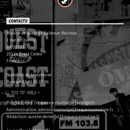
CONTACTS
Maison de quartier Bellevue-Kerinou
1 rue du Quercy
BP 23153
29231 Brest Cedex
France
Numéros de téléphone:
Bureau: 02 98 05 07 96
Mail:
Programmes: frequence.mutine[at]orange.fr
Administration: administration[at]frequencemutine.fr
Rédaction: aurelie.deniel[at]frequencemutine.fr