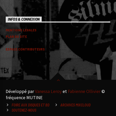
INFOS & CONNEXION
MENTIONS LEGALES
PLAN DU SITE
ESPACE CONTRIBUTEURS
Développé par
Vanessa Leroy
et
Fabienne Ollivier
©
fréquence MUTINE
FOIRE AUX DISQUES ET BD
ARCHIVES MIXCLOUD
SOUTENEZ-NOUS