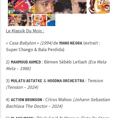
Le Klassik Du Mois :
«
Casa Babylon
»
(1994)
de
(extrait :
MANO NEGRA
Super Chango & Bala Perdida)
2)
: Bèmen Sèbèb Letlash
(Era Mela
MAHMOUD AHMED
Mela – 1986)
3)
&
: Tension
MULATU ASTATKE
HOODNA ORCHESTRA
(Tension – 2024)
4)
: Citrus Wahoo
(Johann Sebastian
ACTION BRONSON
Bachlava The Doctor – 2024)
5)
: Black Smif-N-Wessun
(Enta Da Stage