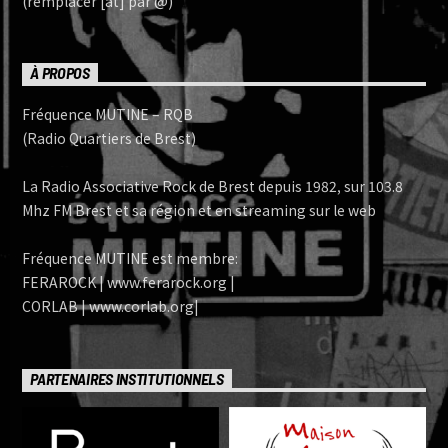
(remplacer [at] par @)
À PROPOS
Fréquence MUTINE – RQB
(Radio Quartiers de Brest)
La Radio Associative Rock de Brest depuis 1982, sur 103.8
Mhz FM Brest et sa région et en streaming sur le web
Fréquence MUTINE est membre:
FERAROCK | www.ferarock.org |
CORLAB | www.corlab.org|
PARTENAIRES INSTITUTIONNELS