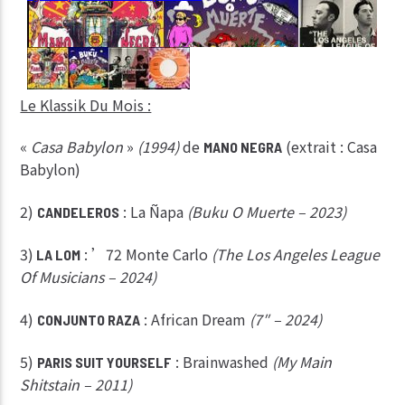
Le Klassik Du Mois :
«
Casa Babylon
»
(1994)
de
(extrait : Casa
MANO NEGRA
Babylon)
2)
: La Ñapa
(Buku O Muerte – 2023)
CANDELEROS
3)
: ’72 Monte Carlo
(The Los Angeles League
LA LOM
Of Musicians – 2024)
4)
: African Dream
(7″ – 2024)
CONJUNTO RAZA
5)
: Brainwashed
(My Main
PARIS SUIT YOURSELF
Shitstain – 2011)