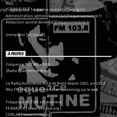
Mail:
Programmes: frequence.mutine[at]orange.fr
Administration: administration[at]frequencemutine.fr
Rédaction: aurelie.deniel[at]frequencemutine.fr
(remplacer [at] par @)
À PROPOS
Fréquence MUTINE – RQB
(Radio Quartiers de Brest)
La Radio Associative Rock de Brest depuis 1982, sur 103.8
Mhz FM Brest et sa région et en streaming sur le web
Fréquence MUTINE est membre:
FERAROCK | www.ferarock.org |
CORLAB | www.corlab.org|