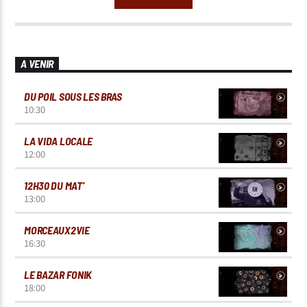
A VENIR
DU POIL SOUS LES BRAS
10:30
LA VIDA LOCALE
12:00
12H30 DU MAT’
13:00
MORCEAUX2VIE
16:30
LE BAZAR FONIK
18:00