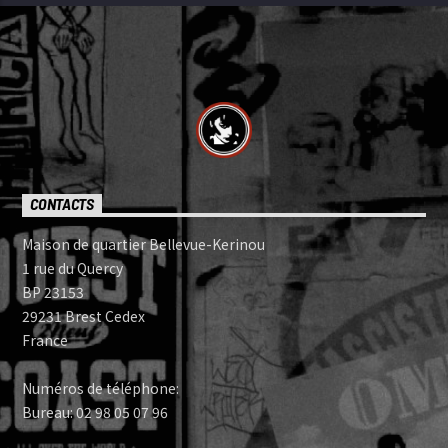
CONTACTS
Maison de quartier Bellevue-Kerinou
1 rue du Quercy
BP 23153
29231 Brest Cedex
France
Numéros de téléphone:
Bureau: 02 98 05 07 96