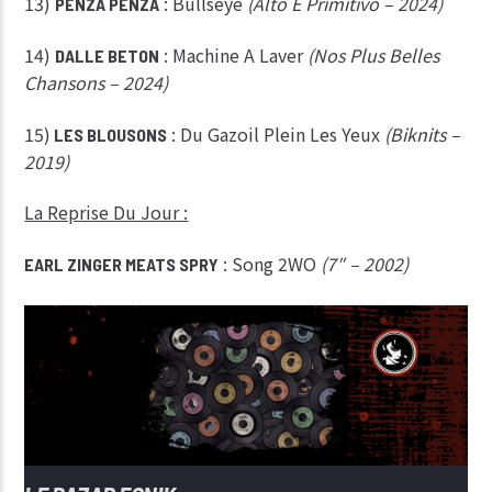
13)
: Bullseye
(Alto E Primitivo – 2024)
PENZA PENZA
14)
: Machine A Laver
(Nos Plus Belles
DALLE BETON
Chansons – 2024)
15)
: Du Gazoil Plein Les Yeux
(Biknits –
LES BLOUSONS
2019)
La Reprise Du Jour :
: Song 2WO
(7″ – 2002)
EARL ZINGER MEATS SPRY