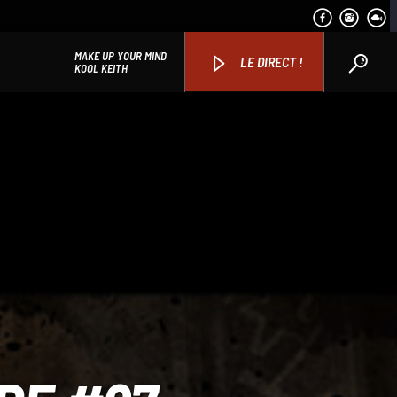
THIS IS A SONG
LE DIRECT !
PAMELA