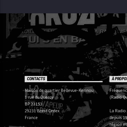
CONTACTS
À PROPO
Maison de quartier Bellevue-Kerinou
Fréquenc
1 rue du Quercy
(Radio Qu
BP 23153
29231 Brest Cedex
La Radio 
France
depuis 19
région et