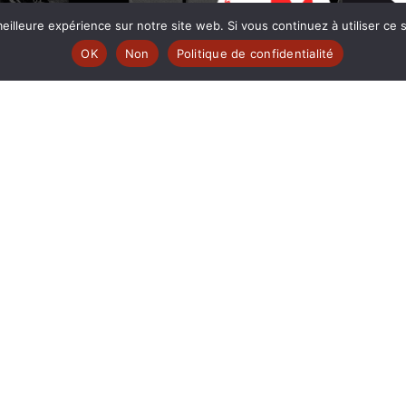
eilleure expérience sur notre site web. Si vous continuez à utiliser ce
e MUTINE est membre:
OK
Non
Politique de confidentialité
 | www.ferarock.org |
 www.corlab.org|
r
© fréquence MUTINE
SOUTENEZ-NOUS