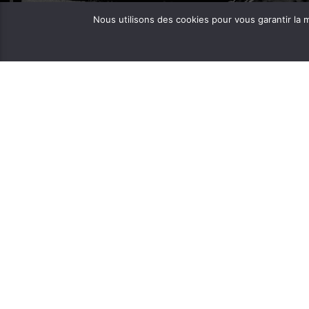
Numéros de téléphone:
Nous utilisons des cookies pour vous garantir la m
Bureau: 02 98 05 07 96
Fréquenc
FERAROCK
Mail:
CORLAB |
Programmes:
frequence.mutine[at]orange.fr
Administration:
administration[at]frequencemutine.fr
Rédaction:
aurelie.deniel[at]frequencemutine.fr
(remplacer [at] par @)
Développé par
Vanessa Leroy
et
Fabienne Ollivie
FOIRE AUX DISQUES ET BD
ARCHIVES MIXCLOUD