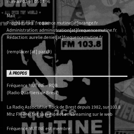
Bureau: 02 98 05 07 96
Mail:
Programmes: frequence.mutine[at]orange.fr
Administration: administration[at]frequencemutine.fr
Rédaction: aurelie.deniel[at]frequencemutine.fr
(remplacer [at] par @)
À PROPOS
Fréquence MUTINE – RQB
(Radio Quartiers de Brest)
La Radio Associative Rock de Brest depuis 1982, sur 103.8
Mhz FM Brest et sa région et en streaming sur le web
Fréquence MUTINE est membre: