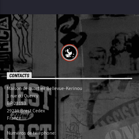
CONTACTS
Maison de quartier Bellevue-Kerinou
1 rue du Quercy
BP 23153
29231 Brest Cedex
France
Numéros de téléphone: