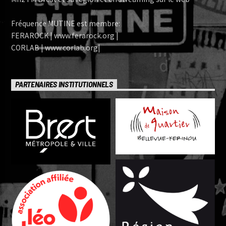
Fréquence MUTINE est membre:
FERAROCK | www.ferarock.org |
CORLAB | www.corlab.org|
PARTENAIRES INSTITUTIONNELS