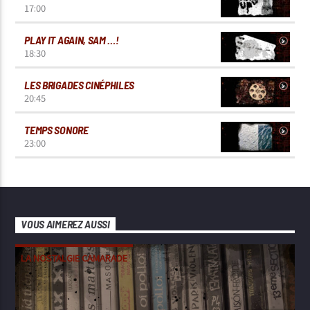
17:00
PLAY IT AGAIN, SAM …!
18:30
LES BRIGADES CINÉPHILES
20:45
TEMPS SONORE
23:00
VOUS AIMEREZ AUSSI
LA NOSTALGIE CAMARADE