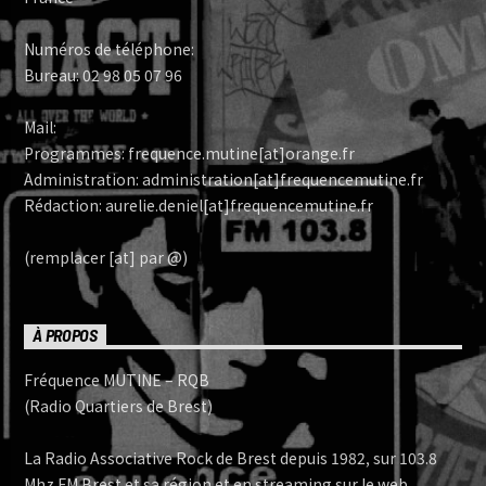
Numéros de téléphone:
Bureau: 02 98 05 07 96
Mail:
Programmes: frequence.mutine[at]orange.fr
Administration: administration[at]frequencemutine.fr
Rédaction: aurelie.deniel[at]frequencemutine.fr
(remplacer [at] par @)
À PROPOS
Fréquence MUTINE – RQB
(Radio Quartiers de Brest)
La Radio Associative Rock de Brest depuis 1982, sur 103.8
Mhz FM Brest et sa région et en streaming sur le web