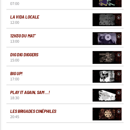
07:00
LA VIDA LOCALE
12:00
12H30 DU MAT’
13:00
DIG DIG DIGGERS
15:00
BIG UP!
17:00
PLAY IT AGAIN, SAM …!
18:30
LES BRIGADES CINÉPHILES
20:45