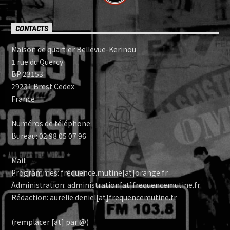
CONTACTS
Maison de quartier Bellevue-Kerinou
1 rue du Quercy
BP 23153
29231 Brest Cedex
France
Numéros de téléphone:
Bureau: 02 98 05 07 96
Mail:
Programmes: frequence.mutine[at]orange.fr
Administration: administration[at]frequencemutine.fr
Rédaction: aurelie.deniel[at]frequencemutine.fr
(remplacer [at] par @)