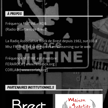
À PROPOS
Fréquence MUTINE – RQB
(Radio Quartiers de Brest)
La Radio Associative Rock de Brest depuis 1982, sur 103.8
Mhz FM Brest et sa région et en streaming sur le web
Fréquence MUTINE est membre:
FERAROCK | www.ferarock.org |
CORLAB | www.corlab.org|
PARTENAIRES INSTITUTIONNELS