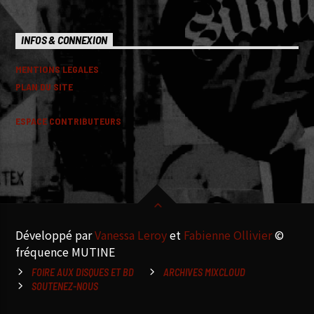
INFOS & CONNEXION
MENTIONS LEGALES
PLAN DU SITE
ESPACE CONTRIBUTEURS
Développé par
Vanessa Leroy
et
Fabienne Ollivier
©
fréquence MUTINE
FOIRE AUX DISQUES ET BD
ARCHIVES MIXCLOUD
SOUTENEZ-NOUS