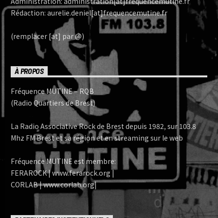
Administration: administration[at]frequencemutine.fr
Rédaction: aurelie.deniel[at]frequencemutine.fr
(remplacer [at] par @)
À PROPOS
Fréquence MUTINE – RQB
(Radio Quartiers de Brest)
La Radio Associative Rock de Brest depuis 1982, sur 103.8
Mhz FM Brest et sa région et en streaming sur le web
Fréquence MUTINE est membre:
FERAROCK | www.ferarock.org |
CORLAB | www.corlab.org|