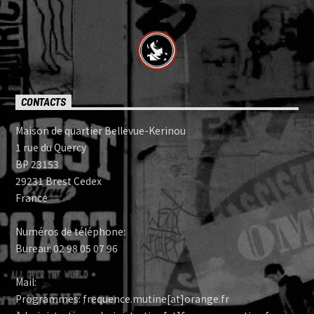
CONTACTS
Maison de quartier Bellevue-Kerinou
1 rue du Quercy
BP 23153
29231 Brest Cedex
France
Numéros de téléphone:
Bureau: 02 98 05 07 96
Mail:
Programmes: frequence.mutine[at]orange.fr