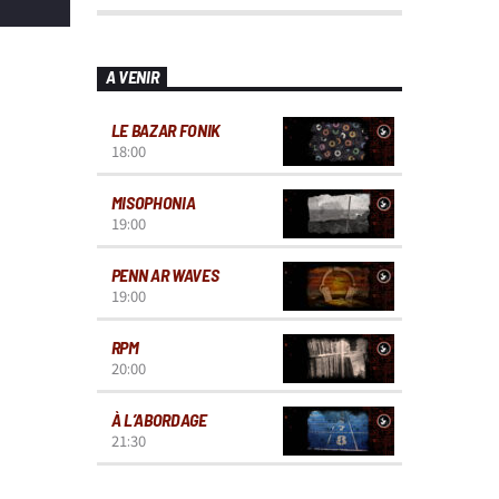
A VENIR
LE BAZAR FONIK
18:00
MISOPHONIA
19:00
PENN AR WAVES
19:00
RPM
20:00
À L’ABORDAGE
21:30