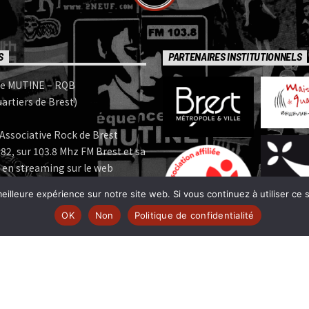
S
PARTENAIRES INSTITUTIONNELS
e MUTINE – RQB
artiers de Brest)
Associative Rock de Brest
82, sur 103.8 Mhz FM Brest et sa
 en streaming sur le web
eilleure expérience sur notre site web. Si vous continuez à utiliser ce
e MUTINE est membre:
OK
Non
Politique de confidentialité
 | www.ferarock.org |
 www.corlab.org|