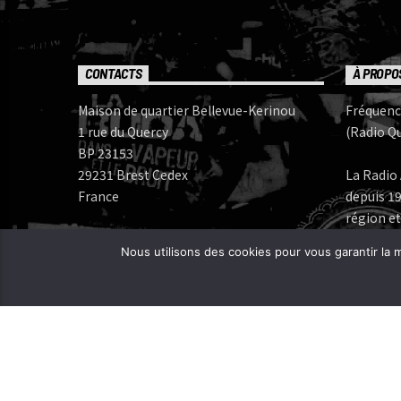
CONTACTS
À PROPO
Maison de quartier Bellevue-Kerinou
Fréquenc
1 rue du Quercy
(Radio Qu
BP 23153
29231 Brest Cedex
La Radio 
France
depuis 19
région et
Numéros de téléphone:
Nous utilisons des cookies pour vous garantir la m
Bureau: 02 98 05 07 96
Fréquenc
FERAROCK
Mail:
CORLAB |
Programmes:
frequence.mutine[at]orange.fr
Administration:
administration[at]frequencemutine.fr