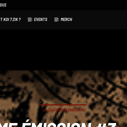
NOUS
T KOI 7 ZIK ?
EVENTS
MERCH
LA QUATRIÈME ÉMISSION