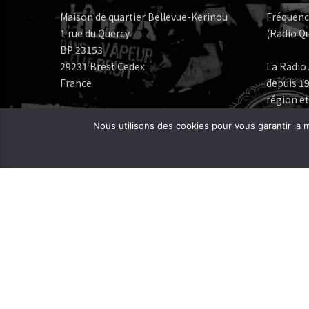
Maison de quartier Bellevue-Kerinou
Fréquenc
1 rue du Quercy
(Radio Qu
BP 23153
29231 Brest Cedex
La Radio 
France
depuis 19
région et
Numéros de téléphone:
Nous utilisons des cookies pour vous garantir la m
Bureau: 02 98 05 07 96
Fréquenc
FERAROCK
Mail:
CORLAB |
Programmes:
frequence.mutine[at]orange.fr
Administration:
administration[at]frequencemutine.fr
Rédaction:
aurelie.deniel[at]frequencemutine.fr
(remplacer [at] par @)