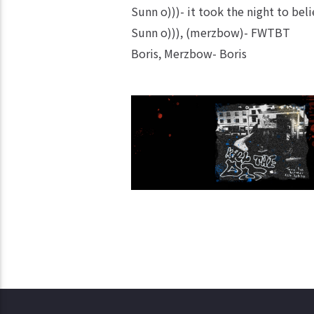
Sunn o)))- it took the night to bel
Sunn o))), (merzbow)- FWTBT
Boris, Merzbow- Boris