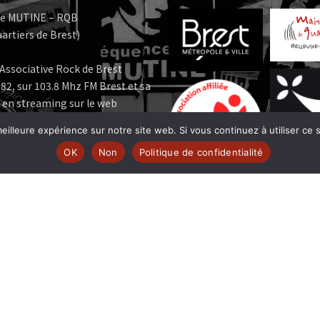
e MUTINE – RQB
artiers de Brest)
Associative Rock de Brest
82, sur 103.8 Mhz FM Brest et sa
 en streaming sur le web
eilleure expérience sur notre site web. Si vous continuez à utiliser ce
e MUTINE est membre:
OK
Non
Politique de confidentialité
 | www.ferarock.org |
 www.corlab.org|