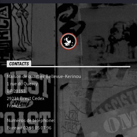
CONTACTS
Maison de quartier Bellevue-Kerinou
1 rue du Quercy
BP 23153
29231 Brest Cedex
France
Numéros de téléphone:
Bureau: 02 98 05 07 96