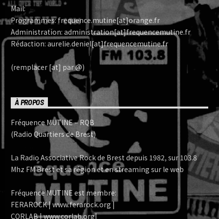
Mail:
Programmes: frequence.mutine[at]orange.fr
Administration: administration[at]frequencemutine.fr
Rédaction: aurelie.deniel[at]frequencemutine.fr
(remplacer [at] par @)
À PROPOS
Fréquence MUTINE – RQB
(Radio Quartiers de Brest)
La Radio Associative Rock de Brest depuis 1982, sur 103.8
Mhz FM Brest et sa région et en streaming sur le web
Fréquence MUTINE est membre:
FERAROCK | www.ferarock.org |
CORLAB | www.corlab.org|