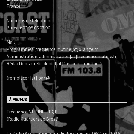
France
Numéros de téléphone:
Bureau: 02 98 05 07 96
Mail:
Programmes: frequence.mutine[at]orange.fr
Administration: administration[at]frequencemutine.fr
Rédaction: aurelie.deniel[at]frequencemutine.fr
(remplacer [at] par @)
À PROPOS
Fréquence MUTINE – RQB
(Radio Quartiers de Brest)
La Radio Associative Rock de Brest depuis 1982, sur 103.8