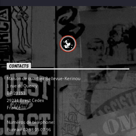
CONTACTS
Maison de quartier Bellevue-Kerinou
1 rue du Quercy
BP 23153
29231 Brest Cedex
France
Numéros de téléphone:
Bureau: 02 98 05 07 96