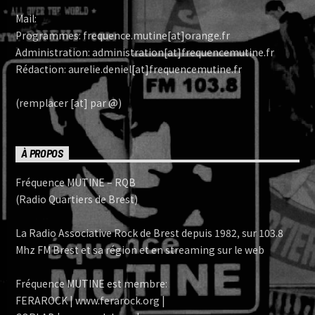
Mail:
Programmes: frequence.mutine[at]orange.fr
Administration: administration[at]frequencemutine.fr
Rédaction: aurelie.deniel[at]frequencemutine.fr
(remplacer [at] par @)
À PROPOS
Fréquence MUTINE – RQB
(Radio Quartiers de Brest)
La Radio Associative Rock de Brest depuis 1982, sur 103.8
Mhz FM Brest et sa région et en streaming sur le web
Fréquence MUTINE est membre:
FERAROCK | www.ferarock.org |