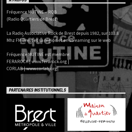
Fréquence MUTINE – RQB
(Radio Quartiers de Brest)
La Radio Associative Rock de Brest depuis 1982, sur 103.8
Mhz FM Brest et sa région et en streaming sur le web
Fréquence MUTINE est membre:
FERAROCK | www.ferarock.org |
CORLAB | www.corlab.org|
PARTENAIRES INSTITUTIONNELS