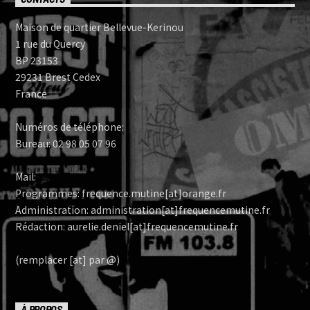
Maison de quartier Bellevue-Kerinou
1 rue du Quercy
BP 23153
29231 Brest Cedex
France
Numéros de téléphone:
Bureau: 02 98 05 07 96
Mail:
Programmes: frequence.mutine[at]orange.fr
Administration: administration[at]frequencemutine.fr
Rédaction: aurelie.deniel[at]frequencemutine.fr
(remplacer [at] par @)
À PROPOS