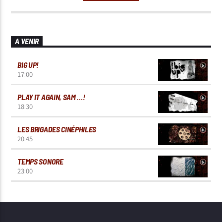
A VENIR
BIG UP!
17:00
PLAY IT AGAIN, SAM …!
18:30
LES BRIGADES CINÉPHILES
20:45
TEMPS SONORE
23:00