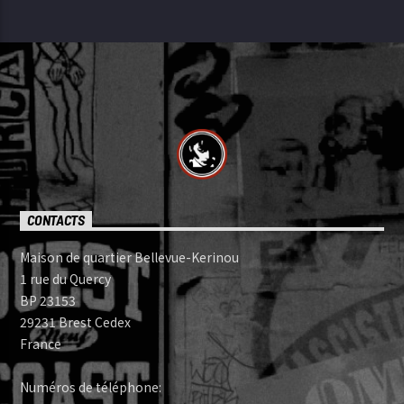
CONTACTS
Maison de quartier Bellevue-Kerinou
1 rue du Quercy
BP 23153
29231 Brest Cedex
France
Numéros de téléphone: