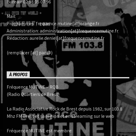
Bureau: 02 98 05 07 96
Mail:
Programmes: frequence.mutine[at]orange.fr
Administration: administration[at]frequencemutine.fr
Rédaction: aurelie.deniel[at]frequencemutine.fr
(remplacer [at] par @)
À PROPOS
Fréquence MUTINE – RQB
(Radio Quartiers de Brest)
La Radio Associative Rock de Brest depuis 1982, sur 103.8
Mhz FM Brest et sa région et en streaming sur le web
Fréquence MUTINE est membre: