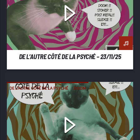
DE L’AUTRE CÔTÉ DE LA PSYCHÉ – 23/11/25
DE L'AUTRE CÔTÉ DE LA PSYCHÉ
DOOM
METAL
POST-METAL
SLUDGE
STONER