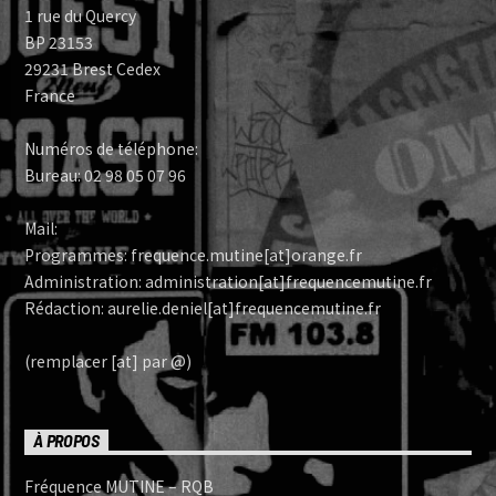
1 rue du Quercy
BP 23153
29231 Brest Cedex
France
Numéros de téléphone:
Bureau: 02 98 05 07 96
Mail:
Programmes: frequence.mutine[at]orange.fr
Administration: administration[at]frequencemutine.fr
Rédaction: aurelie.deniel[at]frequencemutine.fr
(remplacer [at] par @)
À PROPOS
Fréquence MUTINE – RQB