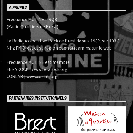
À PROPOS
Fréquence MUTINE – RQB
(Radio Quartiers de Brest)
La Radio Associative Rock de Brest depuis 1982, sur 103.8
Mhz FM Brest et sa région et en streaming sur le web
Fréquence MUTINE est membre:
FERAROCK | www.ferarock.org |
CORLAB | www.corlab.org|
PARTENAIRES INSTITUTIONNELS