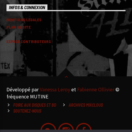
INFOS & CONNEXION
MENTIONS LEGALES
PLAN DU SITE
ESPACE CONTRIBUTEURS
Développé par
Vanessa Leroy
et
Fabienne Ollivier
©
fréquence MUTINE
FOIRE AUX DISQUES ET BD
ARCHIVES MIXCLOUD
SOUTENEZ-NOUS