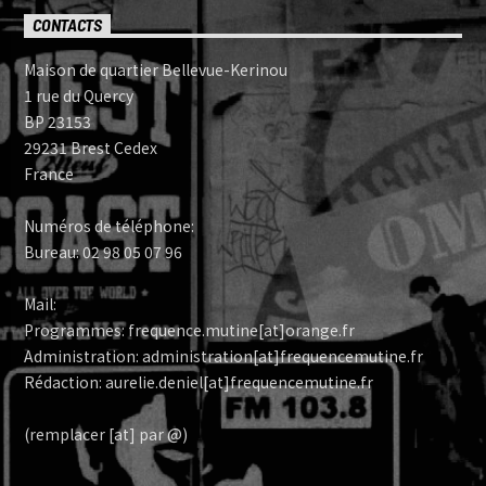
CONTACTS
Maison de quartier Bellevue-Kerinou
1 rue du Quercy
BP 23153
29231 Brest Cedex
France
Numéros de téléphone:
Bureau: 02 98 05 07 96
Mail:
Programmes: frequence.mutine[at]orange.fr
Administration: administration[at]frequencemutine.fr
Rédaction: aurelie.deniel[at]frequencemutine.fr
(remplacer [at] par @)