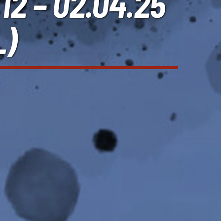
2 – 02.04.25
L)