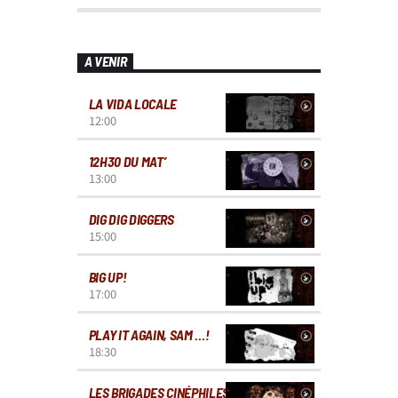
A VENIR
LA VIDA LOCALE
12:00
12H30 DU MAT’
13:00
DIG DIG DIGGERS
15:00
BIG UP!
17:00
PLAY IT AGAIN, SAM …!
18:30
LES BRIGADES CINÉPHILES