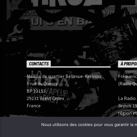
CONTACTS
À PROPO
Maison de quartier Bellevue-Kerinou
Fréquenc
1 rue du Quercy
(Radio Qu
BP 23153
29231 Brest Cedex
La Radio 
France
depuis 19
région et
Numéros de téléphone:
Nous utilisons des cookies pour vous garantir la m
Bureau: 02 98 05 07 96
Fréquenc
FERAROCK