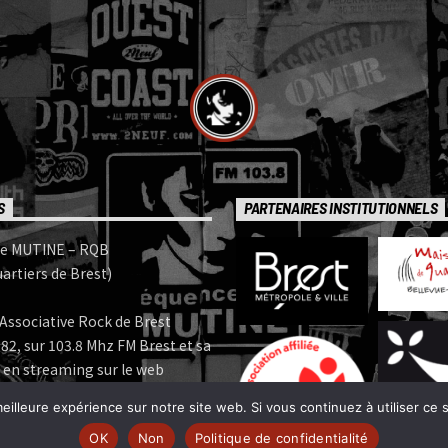
S
PARTENAIRES INSTITUTIONNELS
e MUTINE – RQB
artiers de Brest)
Associative Rock de Brest
82, sur 103.8 Mhz FM Brest et sa
 en streaming sur le web
eilleure expérience sur notre site web. Si vous continuez à utiliser ce
e MUTINE est membre:
OK
Non
Politique de confidentialité
 | www.ferarock.org |