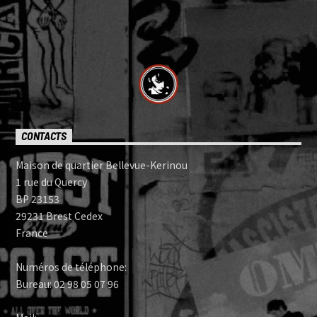
CONTACTS
Maison de quartier Bellevue-Kerinou
1 rue du Quercy
BP 23153
29231 Brest Cedex
France
Numéros de téléphone:
Bureau: 02 98 05 07 96