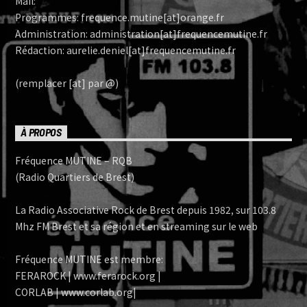
Mail:
Programmes: frequence.mutine[at]orange.fr
Administration: administration[at]frequencemutine.fr
Rédaction: aurelie.deniel[at]frequencemutine.fr
(remplacer [at] par @)
À PROPOS
Fréquence MUTINE – RQB
(Radio Quartiers de Brest)
La Radio Associative Rock de Brest depuis 1982, sur 103.8
Mhz FM Brest et sa région et en streaming sur le web
Fréquence MUTINE est membre:
FERAROCK | www.ferarock.org |
CORLAB | www.corlab.org|