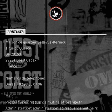
CONTACTS
Maison de quartier Bellevue-Kerinou
1 rue du Quercy
BP 23153
29231 Brest Cedex
France
Numéros de téléphone:
Bureau: 02 98 05 07 96
Mail:
Programmes: frequence.mutine[at]orange.fr
Administration: administration[at]frequencemutine.fr