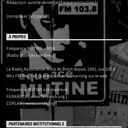
Rédaction: aurelie.deniel[at]frequencemutine.fr
(remplacer [at] par @)
À PROPOS
Fréquence MUTINE – RQB
(Radio Quartiers de Brest)
La Radio Associative Rock de Brest depuis 1982, sur 103.8
Mhz FM Brest et sa région et en streaming sur le web
Fréquence MUTINE est membre:
FERAROCK | www.ferarock.org |
CORLAB | www.corlab.org|
PARTENAIRES INSTITUTIONNELS