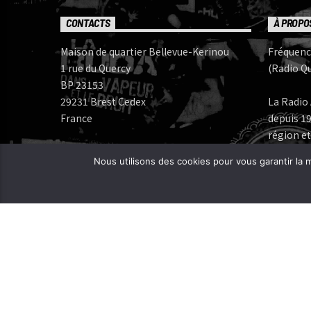
CONTACTS
À PROPO
Maison de quartier Bellevue-Kerinou
Fréquenc
1 rue du Quercy
(Radio Qu
BP 23153
29231 Brest Cedex
La Radio 
France
depuis 19
région et
Numéros de téléphone:
Nous utilisons des cookies pour vous garantir la m
Bureau: 02 98 05 07 96
Fréquenc
FERAROCK
Mail:
CORLAB |
Programmes:
frequence.mutine[at]orange.fr
Administration:
administration[at]frequencemutine.fr
Rédaction:
aurelie.deniel[at]frequencemutine.fr