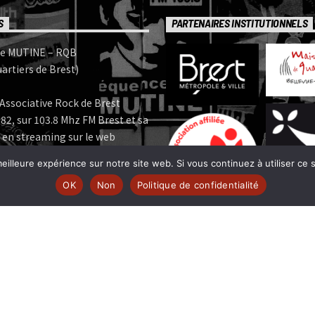
S
PARTENAIRES INSTITUTIONNELS
e MUTINE – RQB
artiers de Brest)
Associative Rock de Brest
82, sur 103.8 Mhz FM Brest et sa
 en streaming sur le web
eilleure expérience sur notre site web. Si vous continuez à utiliser ce
e MUTINE est membre:
OK
Non
Politique de confidentialité
 | www.ferarock.org |
 www.corlab.org|