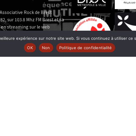
Associative Rock de Brest
82, sur 103.8 Mhz FM Brest et sa
 en streaming sur le web
eilleure expérience sur notre site web. Si vous continuez à utiliser ce
e MUTINE est membre:
OK
Non
Politique de confidentialité
 | www.ferarock.org |
 www.corlab.org|