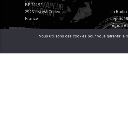
BP 23153
29231 Brest Cedex
La Radio 
France
depuis 19
région et
Numéros de téléphone:
Nous utilisons des cookies pour vous garantir la m
Bureau: 02 98 05 07 96
Fréquenc
FERAROCK
Mail:
CORLAB |
Programmes:
frequence.mutine[at]orange.fr
Administration:
administration[at]frequencemutine.fr
Rédaction:
aurelie.deniel[at]frequencemutine.fr
(remplacer [at] par @)